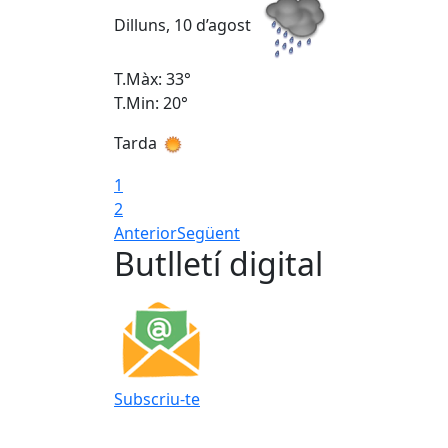
Dilluns, 10 d’agost
T.Màx: 33°
T.Min: 20°
Tarda
1
2
Anterior
Següent
Butlletí digital
Subscriu-te