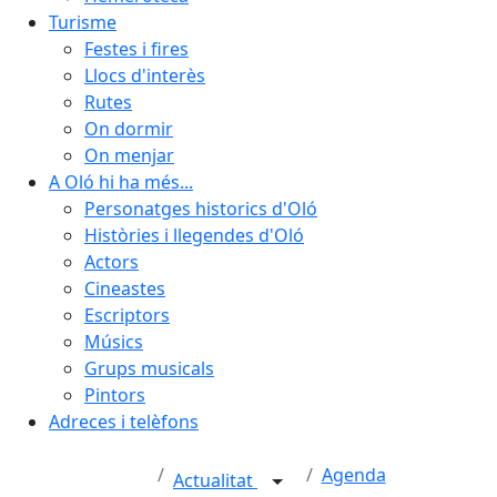
Turisme
Festes i fires
Llocs d'interès
Rutes
On dormir
On menjar
A Oló hi ha més...
Personatges historics d'Oló
Històries i llegendes d'Oló
Actors
Cineastes
Escriptors
Músics
Grups musicals
Pintors
Adreces i telèfons
Agenda
Actualitat