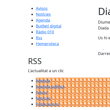
Di
Avisos
Notícies
Agenda
Diumen
Butlletí digital
Diada 
Ràdio 010
Rss
Us hi
Hemeroteca
Fa
Darrer
RSS
L'actualitat a un clic
Agenda
Agenda política
Avisos
Notícies
Publicacions