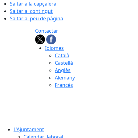
Saltar a la capçalera
Saltar al contingut
Saltar al peu de pàgina
Contactar
Idiomes
Català
Castellà
Anglès
Alemany
Francès
10.08.2026 | 04:56
L'Ajuntament
Calendari laboral