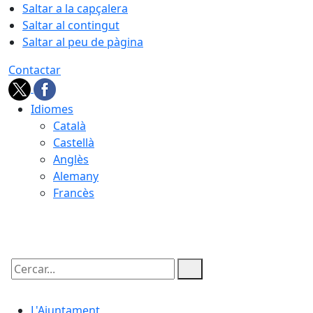
Saltar a la capçalera
Saltar al contingut
Saltar al peu de pàgina
Contactar
Idiomes
Català
Castellà
Anglès
Alemany
Francès
06.08.2026 | 19:34
Cercar:
L'Ajuntament