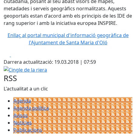
ciutadania, posant al seu abast visors de mapes,
metadades i serveis geogràfics normalitzats. Aquests
geoportals estan d'acord amb els principis de les IDE de
rang superior i amb la iniciativa europea INSPIRE.
Enllaç al portal municipal d'informació geogràfica de
l'Ajuntament de Santa Maria d'Oló
Facebook
X
Darrera actualització: 19.03.2018 | 07:59
Cingle de la riera
RSS
L'actualitat a un clic
Agenda
Agenda política
Avisos
Notícies
Publicacions