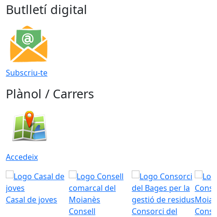
Butlletí digital
Subscriu-te
Plànol / Carrers
Accedeix
Casal de joves
Consell
Consorci del
Conso