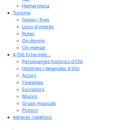
Hemeroteca
Turisme
Festes i fires
Llocs d'interès
Rutes
On dormir
On menjar
A Oló hi ha més...
Personatges historics d'Oló
Històries i llegendes d'Oló
Actors
Cineastes
Escriptors
Músics
Grups musicals
Pintors
Adreces i telèfons