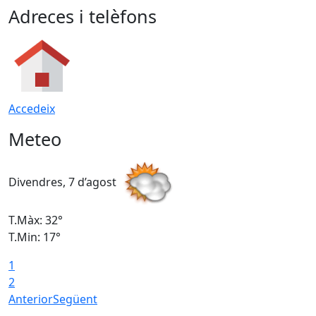
Adreces i telèfons
Accedeix
Meteo
Divendres, 7 d’agost
D
T.Màx: 32°
T
T.Min: 17°
T
1
T
2
Anterior
Següent