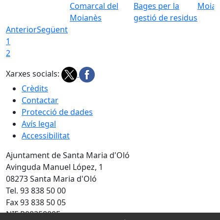
Comarcal del
Bages per la
Moia
Moianès
gestió de residus
Anterior
Següent
1
2
Xarxes socials:
Crèdits
Contactar
Protecció de dades
Avís legal
Accessibilitat
Ajuntament de Santa Maria d'Oló
Avinguda Manuel López, 1
08273 Santa Maria d'Oló
Tel. 93 838 50 00
Fax 93 838 50 05
NIF P0825800F