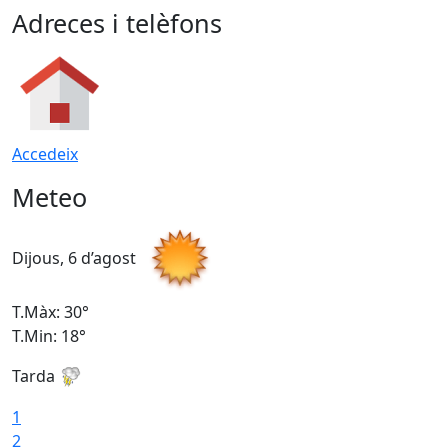
Adreces i telèfons
Accedeix
Meteo
Dijous, 6 d’agost
D
T.Màx: 30°
T
T.Min: 18°
T
Tarda
T
1
2