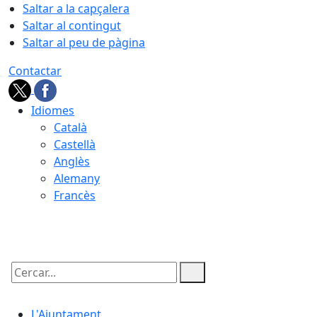
Saltar a la capçalera
Saltar al contingut
Saltar al peu de pàgina
Contactar
Idiomes
Català
Castellà
Anglès
Alemany
Francès
06.08.2026 | 07:18
Cercar:
L'Ajuntament