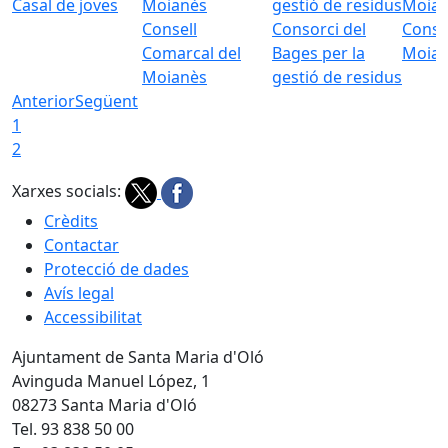
Casal de joves
Consell
Consorci del
Conso
Comarcal del
Bages per la
Moia
Moianès
gestió de residus
Anterior
Següent
1
2
Xarxes socials:
Crèdits
Contactar
Protecció de dades
Avís legal
Accessibilitat
Ajuntament de Santa Maria d'Oló
Avinguda Manuel López, 1
08273 Santa Maria d'Oló
Tel. 93 838 50 00