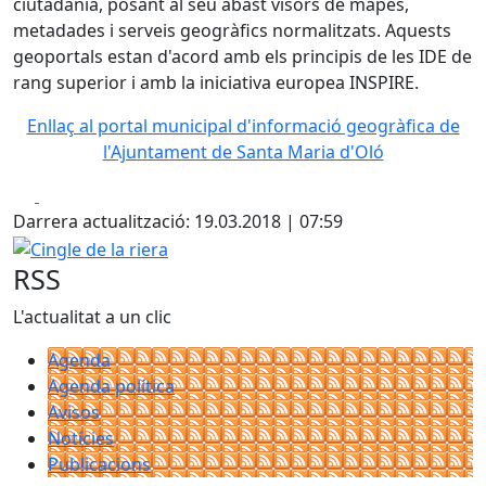
ciutadania, posant al seu abast visors de mapes,
metadades i serveis geogràfics normalitzats. Aquests
geoportals estan d'acord amb els principis de les IDE de
rang superior i amb la iniciativa europea INSPIRE.
Enllaç al portal municipal d'informació geogràfica de
l'Ajuntament de Santa Maria d'Oló
Facebook
X
Darrera actualització: 19.03.2018 | 07:59
Cingle de la riera
RSS
L'actualitat a un clic
Agenda
Agenda política
Avisos
Notícies
Publicacions