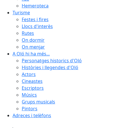
Hemeroteca
Turisme
Festes i fires
Llocs d'interès
Rutes
On dormir
On menjar
A Oló hi ha més...
Personatges historics d'Oló
Històries i llegendes d'Oló
Actors
Cineastes
Escriptors
Músics
Grups musicals
Pintors
Adreces i telèfons