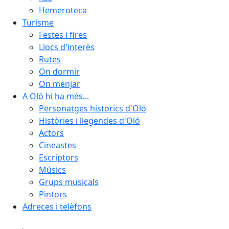
Hemeroteca
Turisme
Festes i fires
Llocs d'interès
Rutes
On dormir
On menjar
A Oló hi ha més...
Personatges historics d'Oló
Històries i llegendes d'Oló
Actors
Cineastes
Escriptors
Músics
Grups musicals
Pintors
Adreces i telèfons