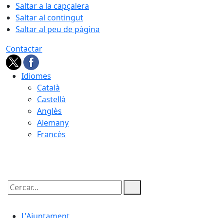
Saltar a la capçalera
Saltar al contingut
Saltar al peu de pàgina
Contactar
Idiomes
Català
Castellà
Anglès
Alemany
Francès
05.08.2026 | 22:37
Cercar:
L'Ajuntament