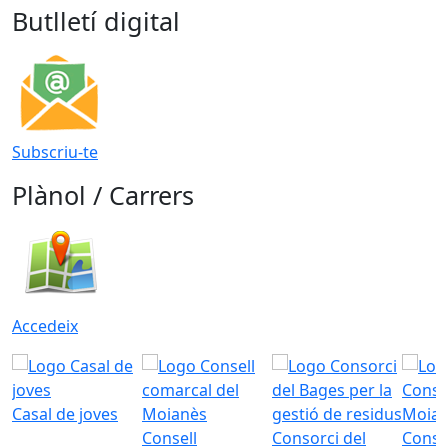
Butlletí digital
Subscriu-te
Plànol / Carrers
Accedeix
Casal de joves
Consell
Consorci del
Conso