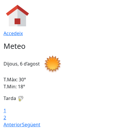
Accedeix
Meteo
Dijous, 6 d’agost
D
T.Màx: 30°
T
T.Min: 18°
T
Tarda
T
1
2
Anterior
Següent