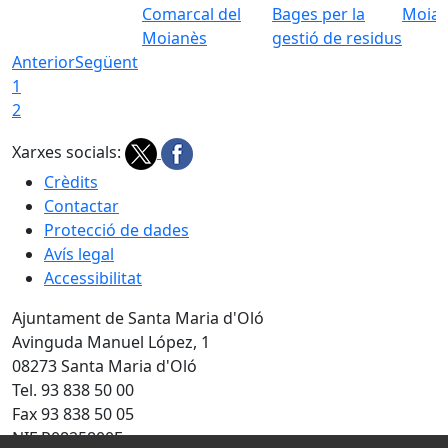
Comarcal del
Bages per la
Moia
Moianès
gestió de residus
Anterior
Següent
1
2
Xarxes socials:
Crèdits
Contactar
Protecció de dades
Avís legal
Accessibilitat
Ajuntament de Santa Maria d'Oló
Avinguda Manuel López, 1
08273 Santa Maria d'Oló
Tel. 93 838 50 00
Fax 93 838 50 05
NIF P0825800F