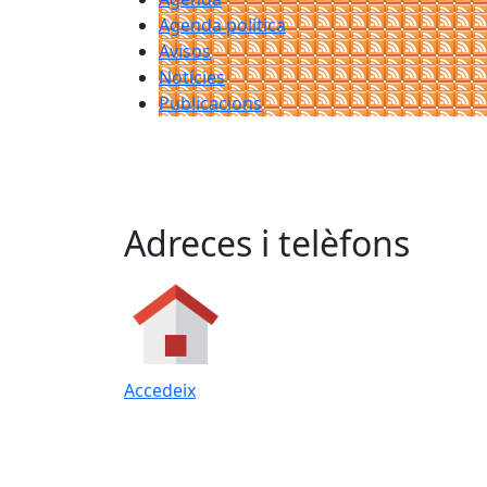
Agenda política
Avisos
Notícies
Publicacions
Adreces i telèfons
Accedeix