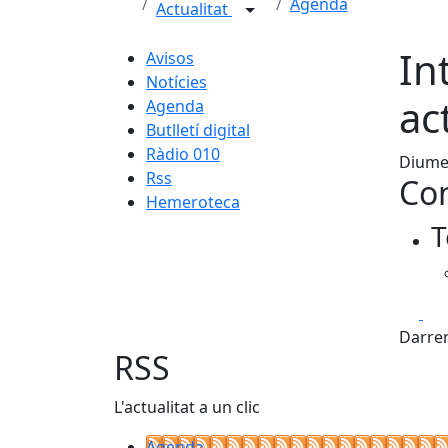
Agenda
Actualitat
In
Avisos
Notícies
ac
Agenda
Butlletí digital
Ràdio 010
Diumen
Rss
Con
Hemeroteca
T
Fa
Darrer
RSS
L'actualitat a un clic
Agenda