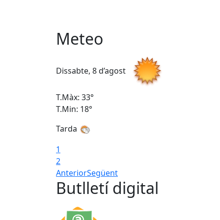
Meteo
Dissabte, 8 d’agost
T.Màx: 33°
T.Min: 18°
Tarda
1
2
Anterior
Següent
Butlletí digital