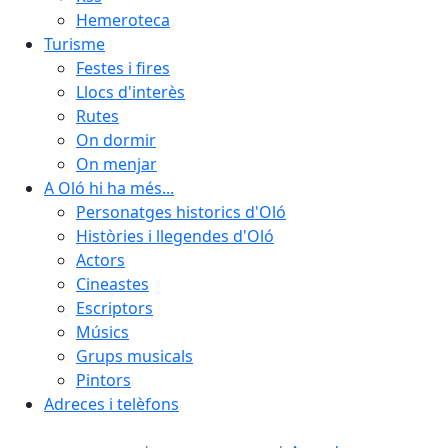
Hemeroteca
Turisme
Festes i fires
Llocs d'interès
Rutes
On dormir
On menjar
A Oló hi ha més...
Personatges historics d'Oló
Històries i llegendes d'Oló
Actors
Cineastes
Escriptors
Músics
Grups musicals
Pintors
Adreces i telèfons