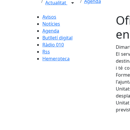
Agenda
Actualitat
Of
Avisos
Notícies
en
Agenda
Butlletí digital
Ràdio 010
Dimart
Rss
El ser
Hemeroteca
destin
i té c
Forme
l'ajun
Unitat
despla
Unita
previs