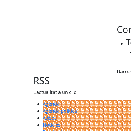
Con
T
Fa
Darrer
RSS
L'actualitat a un clic
Agenda
Agenda política
Avisos
Notícies