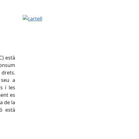
cartell
C) està
 consum
 drets.
 seu a
s i les
ment es
a de la
ó està