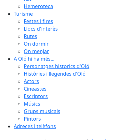
Hemeroteca
Turisme
Festes i fires
Llocs d'interès
Rutes
On dormir
On menjar
A Oló hi ha més...
Personatges historics d'Oló
Històries i llegendes d'Oló
Actors
Cineastes
Escriptors
Músics
Grups musicals
Pintors
Adreces i telèfons