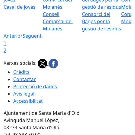
Casal de joves
Consell
Consorci del
Conso
Comarcal del
Bages per la
Moia
Moianès
gestió de residus
Anterior
Següent
1
2
Xarxes socials:
Crèdits
Contactar
Protecció de dades
Avís legal
Accessibilitat
Ajuntament de Santa Maria d'Oló
Avinguda Manuel López, 1
08273 Santa Maria d'Oló
Tel. 93 838 50 00