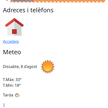
Adreces i telèfons
Accedeix
Meteo
Dissabte, 8 d’agost
D
T.Màx: 33°
T
T.Min: 18°
T
Tarda
1