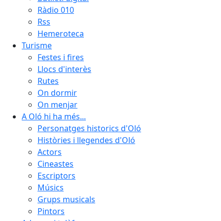
Ràdio 010
Rss
Hemeroteca
Turisme
Festes i fires
Llocs d'interès
Rutes
On dormir
On menjar
A Oló hi ha més...
Personatges historics d'Oló
Històries i llegendes d'Oló
Actors
Cineastes
Escriptors
Músics
Grups musicals
Pintors