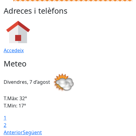
Adreces i telèfons
Accedeix
Meteo
Divendres, 7 d’agost
D
T.Màx: 32°
T
T.Min: 17°
T
1
T
2
Anterior
Següent