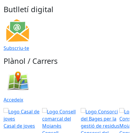
Butlletí digital
Subscriu-te
Plànol / Carrers
Accedeix
Casal de joves
Consell
Consorci del
Conso