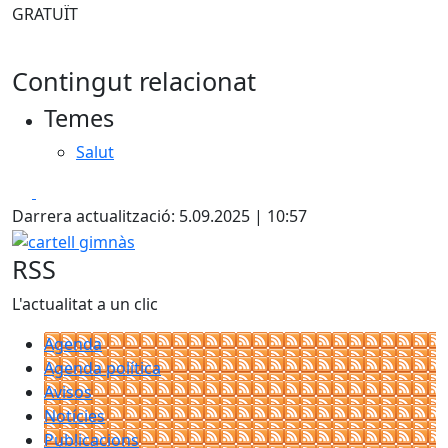
GRATUÏT
Contingut relacionat
Temes
Salut
Facebook
X
Darrera actualització: 5.09.2025 | 10:57
cartell gimnàs
RSS
L'actualitat a un clic
Agenda
Agenda política
Avisos
Notícies
Publicacions