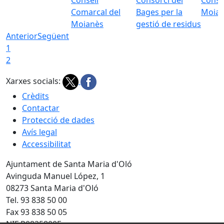
Comarcal del
Bages per la
Moia
Moianès
gestió de residus
Anterior
Següent
1
2
Xarxes socials:
Crèdits
Contactar
Protecció de dades
Avís legal
Accessibilitat
Ajuntament de Santa Maria d'Oló
Avinguda Manuel López, 1
08273 Santa Maria d'Oló
Tel. 93 838 50 00
Fax 93 838 50 05
NIF P0825800F