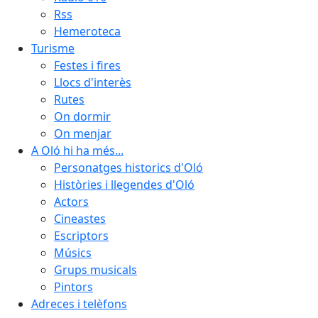
Rss
Hemeroteca
Turisme
Festes i fires
Llocs d'interès
Rutes
On dormir
On menjar
A Oló hi ha més...
Personatges historics d'Oló
Històries i llegendes d'Oló
Actors
Cineastes
Escriptors
Músics
Grups musicals
Pintors
Adreces i telèfons