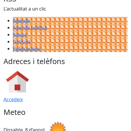
L'actualitat a un clic
Agenda
Agenda política
Avisos
Notícies
Publicacions
Adreces i telèfons
Accedeix
Meteo
Dissabte, 8 d’agost
D