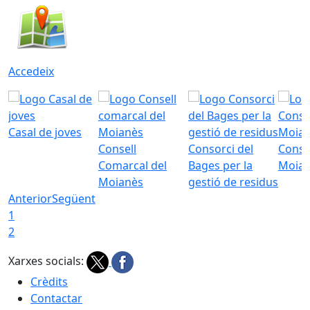
Accedeix
Casal de joves
Consell
Consorci del
Conso
Comarcal del
Bages per la
Moia
Moianès
gestió de residus
Anterior
Següent
1
2
Xarxes socials:
Crèdits
Contactar