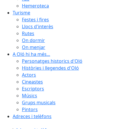
Hemeroteca
Turisme
Festes i fires
Llocs d'interès
Rutes
On dormir
On menjar
A Oló hi ha més...
Personatges historics d'Oló
Històries i llegendes d'Oló
Actors
Cineastes
Escriptors
Músics
Grups musicals
Pintors
Adreces i telèfons