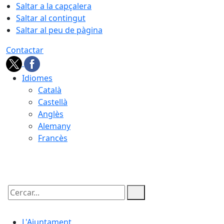
Saltar a la capçalera
Saltar al contingut
Saltar al peu de pàgina
Contactar
Idiomes
Català
Castellà
Anglès
Alemany
Francès
07.08.2026 | 14:33
Cercar:
L'Ajuntament