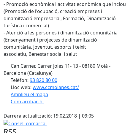
- Promoció econòmica i activitat econòmica que inclou
(Promoció de l'ocupació, creació empreses i
dinamització empresarial, Formació, Dinamització
turística i comercial)
- Atenció a les persones i dinamització comunitària
(Ensenyament i projectes de dinamització
comunitària, Joventut, esports i teixit
associatiu, Benestar social i salut
Can Carner, Carrer Joies 11- 13 - 08180 Moià -
Barcelona (Catalunya)
Telèfon:
93 820 80 00
Lloc web:
www.ccmoianes.cat/
Amplieu el mapa
Com arribar-hi
Leaflet
| ©
OpenStreetMap
contributors
Facebook
X
+
Darrera actualització: 19.02.2018 | 09:05
−
Consell comarcal
RSS