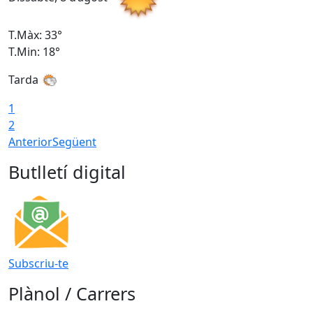
T.Màx: 33°
T
T.Min: 18°
T
Tarda
1
2
Anterior
Següent
Butlletí digital
Subscriu-te
Plànol / Carrers