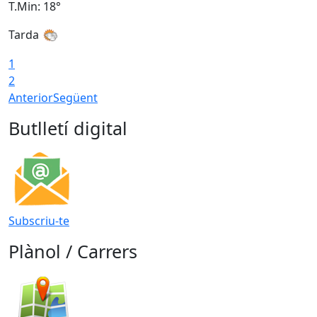
T.Min: 18°
T
Tarda
1
2
Anterior
Següent
Butlletí digital
Subscriu-te
Plànol / Carrers