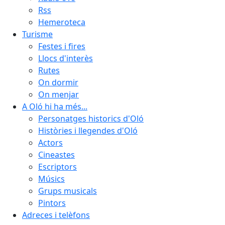
Rss
Hemeroteca
Turisme
Festes i fires
Llocs d'interès
Rutes
On dormir
On menjar
A Oló hi ha més...
Personatges historics d'Oló
Històries i llegendes d'Oló
Actors
Cineastes
Escriptors
Músics
Grups musicals
Pintors
Adreces i telèfons