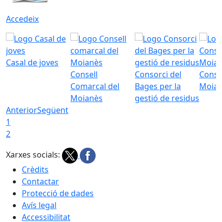
Accedeix
Casal de joves
Consell
Consorci del
Conso
Comarcal del
Bages per la
Moia
Moianès
gestió de residus
Anterior
Següent
1
2
Xarxes socials:
Crèdits
Contactar
Protecció de dades
Avís legal
Accessibilitat