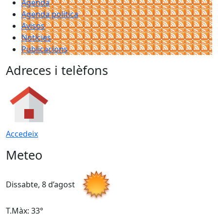
Agenda
Agenda política
Avisos
Notícies
Publicacions
Adreces i telèfons
Accedeix
Meteo
Dissabte, 8 d’agost
D
T.Màx: 33°
T