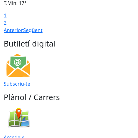
T.Min: 17°
T
1
T
2
Anterior
Següent
Butlletí digital
Subscriu-te
Plànol / Carrers
Accedeix