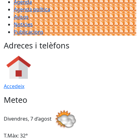
Agenda
Agenda política
Avisos
Notícies
Publicacions
Adreces i telèfons
Accedeix
Meteo
Divendres, 7 d’agost
D
T.Màx: 32°
T