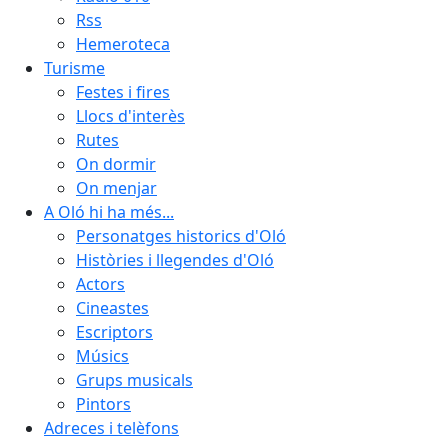
Rss
Hemeroteca
Turisme
Festes i fires
Llocs d'interès
Rutes
On dormir
On menjar
A Oló hi ha més...
Personatges historics d'Oló
Històries i llegendes d'Oló
Actors
Cineastes
Escriptors
Músics
Grups musicals
Pintors
Adreces i telèfons