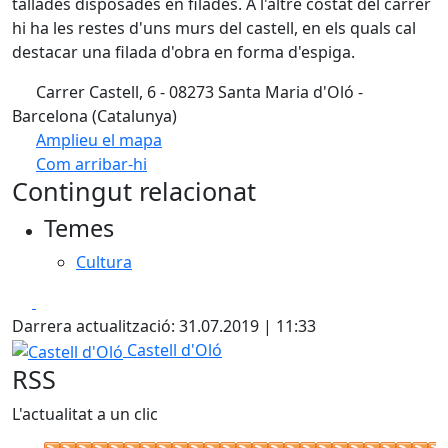
tallades disposades en filades. A l'altre costat del carrer
hi ha les restes d'uns murs del castell, en els quals cal
destacar una filada d'obra en forma d'espiga.
Carrer Castell, 6 - 08273 Santa Maria d'Oló -
Barcelona (Catalunya)
Amplieu el mapa
Com arribar-hi
Leaflet
| ©
OpenStreetMap
contributors
Contingut relacionat
+
Temes
−
Cultura
Facebook
X
Darrera actualització: 31.07.2019 | 11:33
Castell d'Oló
Castell d'Oló
RSS
L'actualitat a un clic