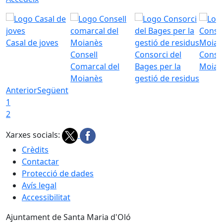
Casal de joves
Consell
Consorci del
Conso
Comarcal del
Bages per la
Moia
Moianès
gestió de residus
Anterior
Següent
1
2
Xarxes socials:
Crèdits
Contactar
Protecció de dades
Avís legal
Accessibilitat
Ajuntament de Santa Maria d'Oló