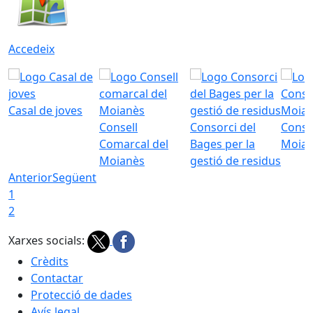
Accedeix
Casal de joves
Consell
Consorci del
Conso
Comarcal del
Bages per la
Moia
Moianès
gestió de residus
Anterior
Següent
1
2
Xarxes socials:
Crèdits
Contactar
Protecció de dades
Avís legal