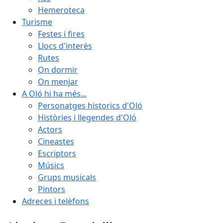
Hemeroteca
Turisme
Festes i fires
Llocs d'interès
Rutes
On dormir
On menjar
A Oló hi ha més...
Personatges historics d'Oló
Històries i llegendes d'Oló
Actors
Cineastes
Escriptors
Músics
Grups musicals
Pintors
Adreces i telèfons