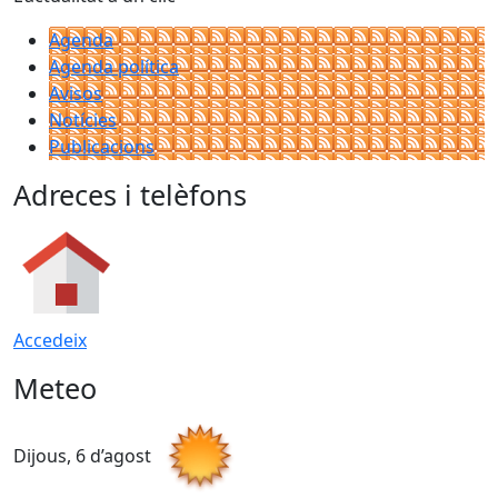
Agenda
Agenda política
Avisos
Notícies
Publicacions
Adreces i telèfons
Accedeix
Meteo
Dijous, 6 d’agost
D