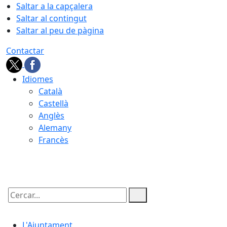
Saltar a la capçalera
Saltar al contingut
Saltar al peu de pàgina
Contactar
Idiomes
Català
Castellà
Anglès
Alemany
Francès
05.08.2026 | 22:35
Cercar:
L'Ajuntament