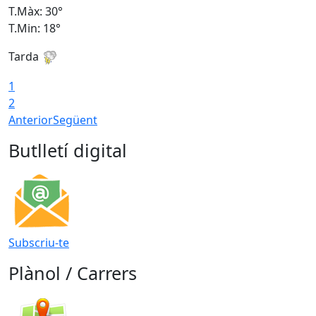
T.Màx: 30°
T
T.Min: 18°
T
Tarda
T
1
2
Anterior
Següent
Butlletí digital
Subscriu-te
Plànol / Carrers