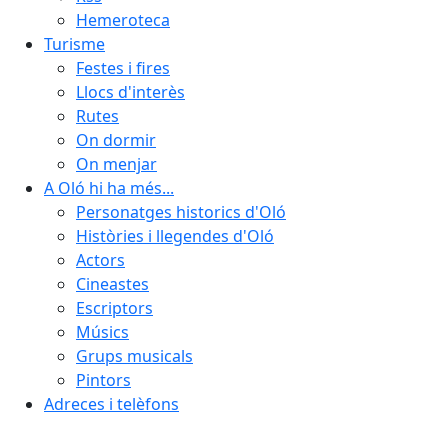
Hemeroteca
Turisme
Festes i fires
Llocs d'interès
Rutes
On dormir
On menjar
A Oló hi ha més...
Personatges historics d'Oló
Històries i llegendes d'Oló
Actors
Cineastes
Escriptors
Músics
Grups musicals
Pintors
Adreces i telèfons