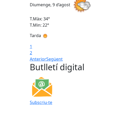
Diumenge, 9 d’agost
T.Màx: 34°
T.Min: 22°
Tarda
1
2
Anterior
Següent
Butlletí digital
Subscriu-te