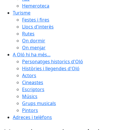
Hemeroteca
Turisme
Festes i fires
Llocs d'interès
Rutes
On dormir
On menjar
A Oló hi ha més...
Personatges historics d'Oló
Històries i llegendes d'Oló
Actors
Cineastes
Escriptors
Músics
Grups musicals
Pintors
Adreces i telèfons