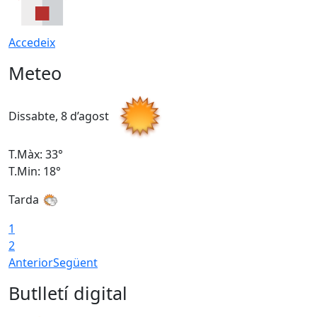
Accedeix
Meteo
Dissabte, 8 d’agost
D
T.Màx: 33°
T
T.Min: 18°
T
Tarda
1
2
Anterior
Següent
Butlletí digital