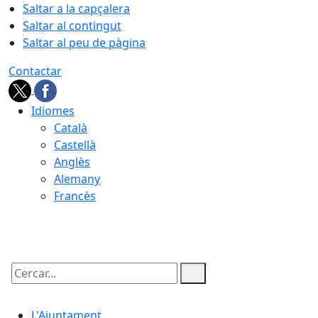
Saltar a la capçalera
Saltar al contingut
Saltar al peu de pàgina
Contactar
Idiomes
Català
Castellà
Anglès
Alemany
Francès
07.08.2026 | 17:11
Cercar:
L'Ajuntament