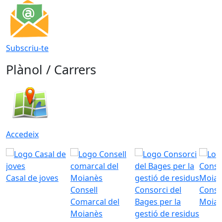
Subscriu-te
Plànol / Carrers
Accedeix
Casal de joves
Consell
Consorci del
Conso
Comarcal del
Bages per la
Moia
Moianès
gestió de residus