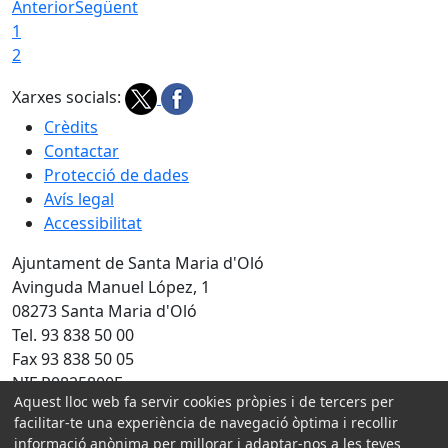
Anterior
Següent
1
2
Xarxes socials:
Crèdits
Contactar
Protecció de dades
Avís legal
Accessibilitat
Ajuntament de Santa Maria d'Oló
Avinguda Manuel López, 1
08273 Santa Maria d'Oló
Tel. 93 838 50 00
Fax 93 838 50 05
NIF P0825800F
Aquest lloc web fa servir cookies pròpies i de tercers per
Amb la col·laboració de:
facilitar-te una experiència de navegació òptima i recollir
informació anònima per millorar i adaptar-nos a les teves