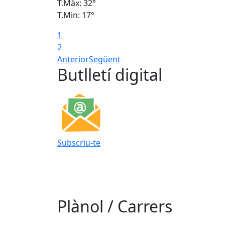
T.Màx: 32°
T.Min: 17°
1
2
Anterior
Següent
Butlletí digital
Subscriu-te
Plànol / Carrers