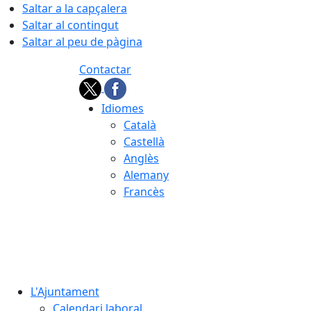
Saltar a la capçalera
Saltar al contingut
Saltar al peu de pàgina
Contactar
Idiomes
Català
Castellà
Anglès
Alemany
Francès
06.08.2026 | 13:05
L'Ajuntament
Calendari laboral