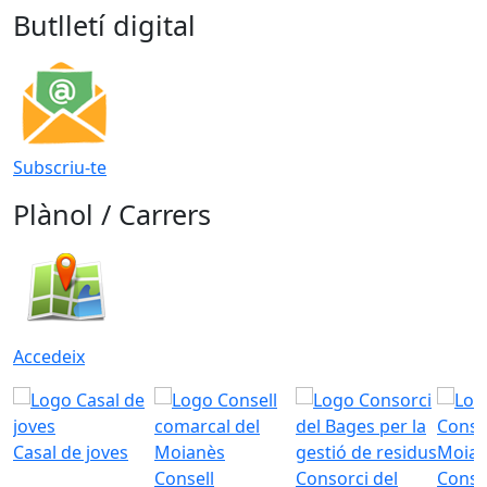
Butlletí digital
Subscriu-te
Plànol / Carrers
Accedeix
Casal de joves
Consell
Consorci del
Conso