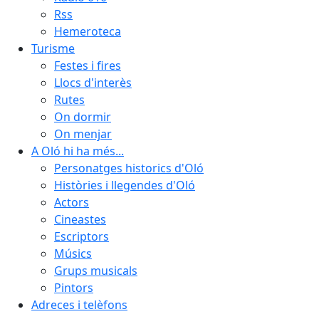
Rss
Hemeroteca
Turisme
Festes i fires
Llocs d'interès
Rutes
On dormir
On menjar
A Oló hi ha més...
Personatges historics d'Oló
Històries i llegendes d'Oló
Actors
Cineastes
Escriptors
Músics
Grups musicals
Pintors
Adreces i telèfons