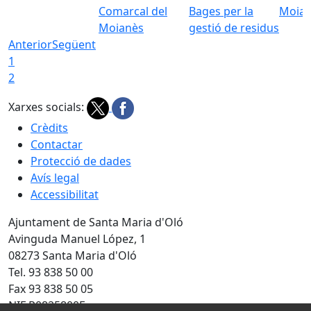
Comarcal del
Bages per la
Moia
Moianès
gestió de residus
Anterior
Següent
1
2
Xarxes socials:
Crèdits
Contactar
Protecció de dades
Avís legal
Accessibilitat
Ajuntament de Santa Maria d'Oló
Avinguda Manuel López, 1
08273 Santa Maria d'Oló
Tel. 93 838 50 00
Fax 93 838 50 05
NIF P0825800F