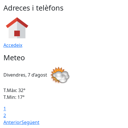
Adreces i telèfons
Accedeix
Meteo
Divendres, 7 d’agost
D
T.Màx: 32°
T
T.Min: 17°
T
1
T
2
Anterior
Següent