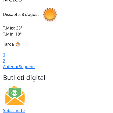
Dissabte, 8 d’agost
D
T.Màx: 33°
T
T.Min: 18°
T
Tarda
1
2
Anterior
Següent
Butlletí digital
Subscriu-te