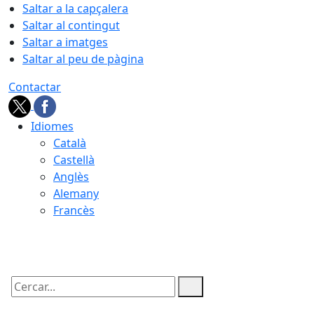
Saltar a la capçalera
Saltar al contingut
Saltar a imatges
Saltar al peu de pàgina
Contactar
Idiomes
Català
Castellà
Anglès
Alemany
Francès
08.08.2026 | 07:38
Cercar: