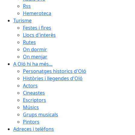
Rss
Hemeroteca
Turisme
Festes i fires
Llocs d'interès
Rutes
On dormir
On menjar
A Oló hi ha més...
Personatges historics d'Oló
Històries i llegendes d'Oló
Actors
Cineastes
Escriptors
Músics
Grups musicals
Pintors
Adreces i telèfons