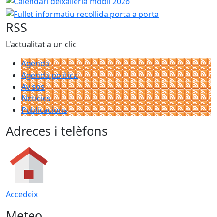
Fullet informatiu recoll
RSS
L'actualitat a un clic
Agenda
Agenda política
Avisos
Notícies
Publicacions
Adreces i telèfons
Accedeix
Meteo