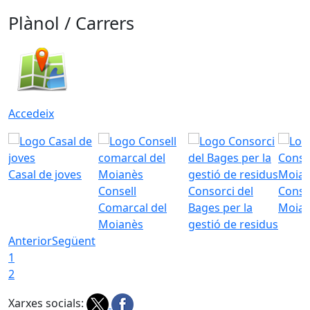
Plànol / Carrers
Accedeix
Casal de joves
Consell
Consorci del
Conso
Comarcal del
Bages per la
Moia
Moianès
gestió de residus
Anterior
Següent
1
2
Xarxes socials: