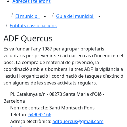
Adreces i telèfons
El municipi
Guia del municipi
Entitats i associacions
ADF Quercus
Es va fundar l'any 1987 per agrupar propietaris i
voluntaris per prevenir-se i actuar en cas d'incendi en el
bosc. La compra de material de prevenció, la
coordinació amb els bombers i altres ADF, la vigilància a
l'estiu i l'organització i coordinació de tasques d'extinció
són algunes de les seves activitats regulars.
Pl. Catalunya s/n - 08273 Santa Maria d'Oló -
Barcelona
Nom de contacte: Santi Montsech Pons
Telèfon:
649092166
Adreça electrònica:
adfquercus@gmail.com