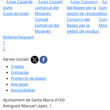
Casal de joves
Consell
Consorci del
Conso
Comarcal del
Bages per la
Moia
Moianès
gestió de residus
Anterior
Següent
1
2
Xarxes socials:
Crèdits
Contactar
Protecció de dades
Avís legal
Accessibilitat
Ajuntament de Santa Maria d'Oló
Avinguda Manuel López, 1