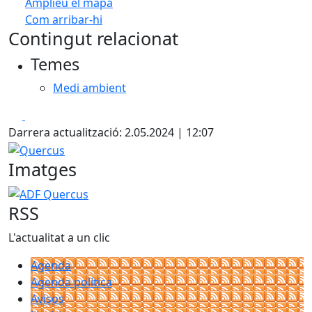
Amplieu el mapa
Com arribar-hi
Leaflet
| ©
OpenStreetMap
contributors
Contingut relacionat
+
Temes
−
Medi ambient
Facebook
X
Darrera actualització: 2.05.2024 | 12:07
Quercus
Imatges
ADF Quercus
RSS
L'actualitat a un clic
Agenda
Agenda política
Avisos