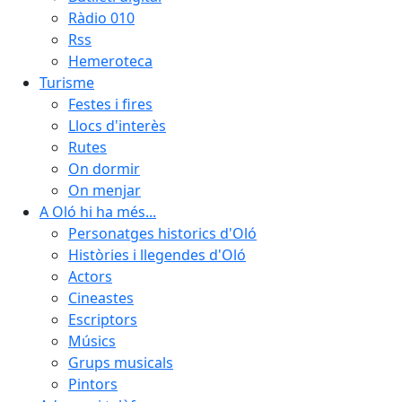
Ràdio 010
Rss
Hemeroteca
Turisme
Festes i fires
Llocs d'interès
Rutes
On dormir
On menjar
A Oló hi ha més...
Personatges historics d'Oló
Històries i llegendes d'Oló
Actors
Cineastes
Escriptors
Músics
Grups musicals
Pintors