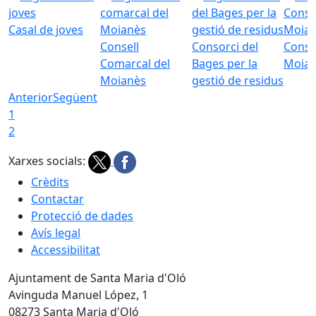
Casal de joves
Consell
Consorci del
Conso
Comarcal del
Bages per la
Moia
Moianès
gestió de residus
Anterior
Següent
1
2
Xarxes socials:
Crèdits
Contactar
Protecció de dades
Avís legal
Accessibilitat
Ajuntament de Santa Maria d'Oló
Avinguda Manuel López, 1
08273 Santa Maria d'Oló