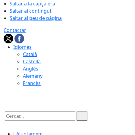
Saltar a la capçalera
Saltar al contingut
Saltar al peu de pàgina
Contactar
Idiomes
Català
Castellà
Anglès
Alemany
Francès
07.08.2026 | 07:29
Cercar:
L'Ajuntament