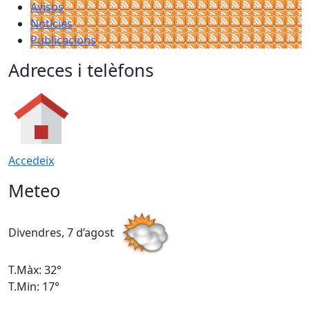
Avisos
Notícies
Publicacions
Adreces i telèfons
Accedeix
Meteo
Divendres, 7 d’agost
D
T.Màx: 32°
T
T.Min: 17°
T