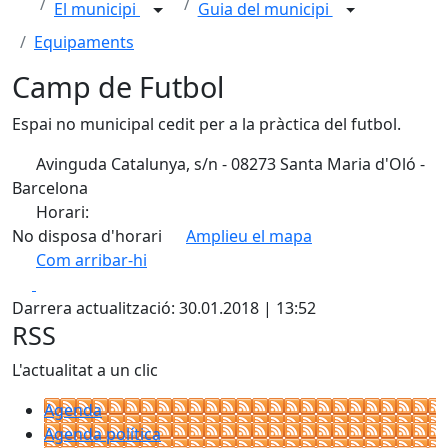
El municipi
Guia del municipi
Equipaments
Camp de Futbol
Espai no municipal cedit per a la pràctica del futbol.
Avinguda Catalunya, s/n - 08273 Santa Maria d'Oló -
Barcelona
Horari:
No disposa d'horari
Amplieu el mapa
Com arribar-hi
Leaflet
| ©
OpenStreetMap
contributors
Facebook
X
+
Darrera actualització: 30.01.2018 | 13:52
−
RSS
L'actualitat a un clic
Agenda
Agenda política