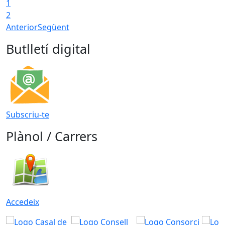
1
T
2
Anterior
Següent
Butlletí digital
Subscriu-te
Plànol / Carrers
Accedeix