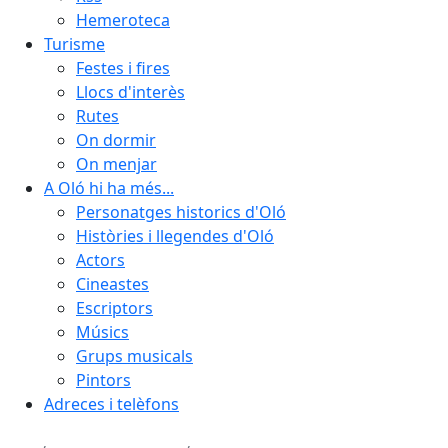
Hemeroteca
Turisme
Festes i fires
Llocs d'interès
Rutes
On dormir
On menjar
A Oló hi ha més...
Personatges historics d'Oló
Històries i llegendes d'Oló
Actors
Cineastes
Escriptors
Músics
Grups musicals
Pintors
Adreces i telèfons