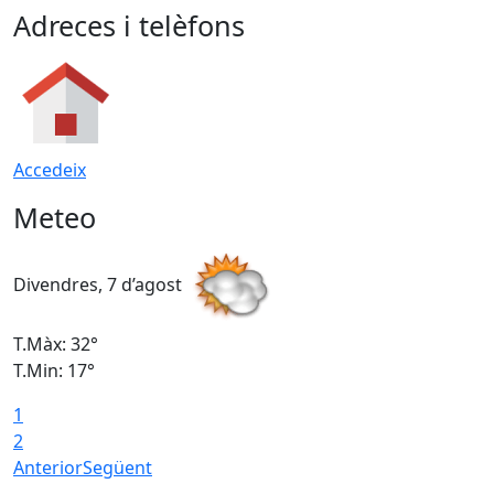
Adreces i telèfons
Accedeix
Meteo
Divendres, 7 d’agost
D
T.Màx: 32°
T
T.Min: 17°
T
1
T
2
Anterior
Següent