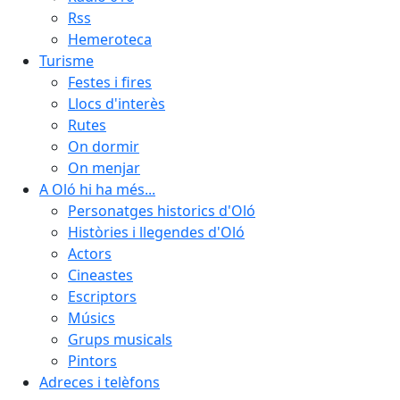
Rss
Hemeroteca
Turisme
Festes i fires
Llocs d'interès
Rutes
On dormir
On menjar
A Oló hi ha més...
Personatges historics d'Oló
Històries i llegendes d'Oló
Actors
Cineastes
Escriptors
Músics
Grups musicals
Pintors
Adreces i telèfons