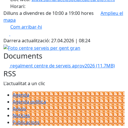
Horari:
Dilluns a divendres de 10:00 a 19:00 hores
Amplieu el
mapa
Com arribar-hi
Leaflet
| ©
OpenStreetMap
contributors
Facebook
X
+
Darrera actualització: 27.04.2026 | 08:24
−
Foto centre serveis per gent gran
Documents
regalment centre de serveis aprov2026
(11.7MB)
RSS
L'actualitat a un clic
Agenda
Agenda política
Avisos
Notícies
Publicacions