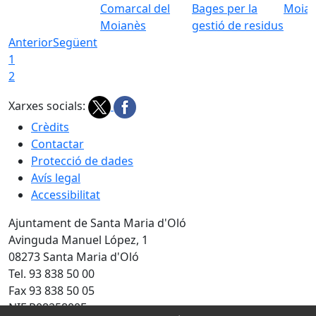
Comarcal del
Bages per la
Moia
Moianès
gestió de residus
Anterior
Següent
1
2
Xarxes socials:
Crèdits
Contactar
Protecció de dades
Avís legal
Accessibilitat
Ajuntament de Santa Maria d'Oló
Avinguda Manuel López, 1
08273 Santa Maria d'Oló
Tel. 93 838 50 00
Fax 93 838 50 05
NIF P0825800F