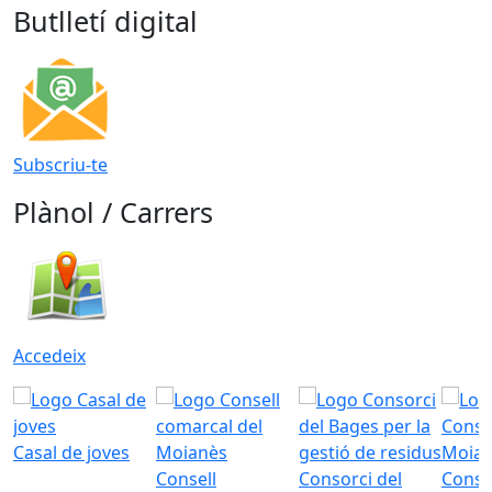
Butlletí digital
Subscriu-te
Plànol / Carrers
Accedeix
Casal de joves
Consell
Consorci del
Conso