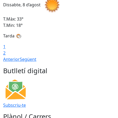
Dissabte, 8 d’agost
D
T.Màx: 33°
T
T.Min: 18°
T
Tarda
1
2
Anterior
Següent
Butlletí digital
Subscriu-te
Plànol / Carrers