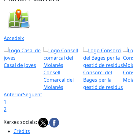
Accedeix
Casal de joves
Consell
Consorci del
Conso
Comarcal del
Bages per la
Moia
Moianès
gestió de residus
Anterior
Següent
1
2
Xarxes socials:
Crèdits