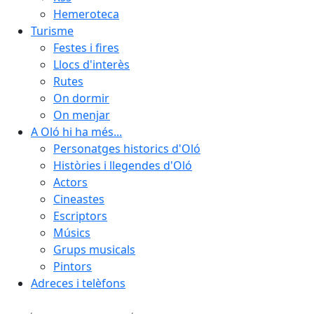
Hemeroteca
Turisme
Festes i fires
Llocs d'interès
Rutes
On dormir
On menjar
A Oló hi ha més...
Personatges historics d'Oló
Històries i llegendes d'Oló
Actors
Cineastes
Escriptors
Músics
Grups musicals
Pintors
Adreces i telèfons