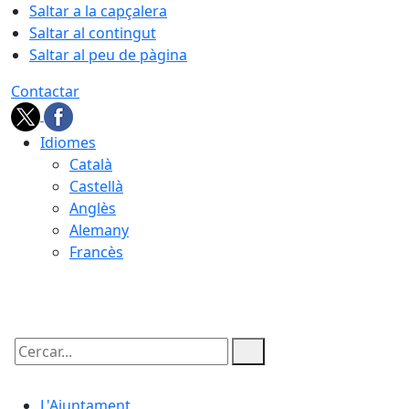
Saltar a la capçalera
Saltar al contingut
Saltar al peu de pàgina
Contactar
Idiomes
Català
Castellà
Anglès
Alemany
Francès
08.08.2026 | 03:06
Cercar:
L'Ajuntament