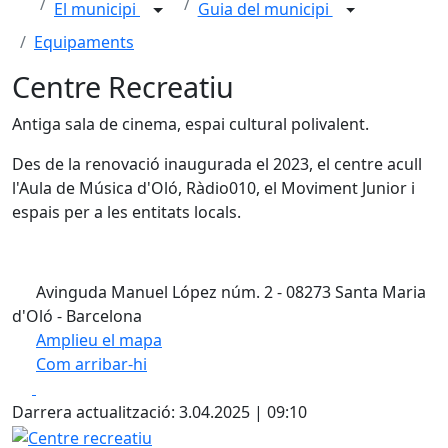
El municipi
Guia del municipi
Equipaments
Centre Recreatiu
Antiga sala de cinema, espai cultural polivalent.
Des de la renovació inaugurada el 2023, el centre acull
l'Aula de Música d'Oló, Ràdio010, el Moviment Junior i
espais per a les entitats locals.
Avinguda Manuel López núm. 2 - 08273 Santa Maria
d'Oló - Barcelona
Amplieu el mapa
Com arribar-hi
Leaflet
| ©
OpenStreetMap
contributors
Facebook
X
+
Darrera actualització: 3.04.2025 | 09:10
−
Centre recreatiu