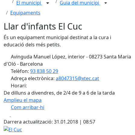
El municipi
Guia del municipi
Equipaments
Llar d'infants El Cuc
És un equipament municipal destinat a la cura i
educació dels més petits.
Avinguda Manuel López, interior - 08273 Santa Maria
d'Oló - Barcelona
Telèfon:
93 838 50 29
Adreça electrònica:
a8047315@xtec.cat
Horari:
De dilluns a divendres, de 2/4 de 9 a 6 de la tarda
Amplieu el mapa
Com arribar-hi
Leaflet
| ©
OpenStreetMap
contributors
Facebook
X
+
Darrera actualització: 31.01.2018 | 08:57
−
El Cuc