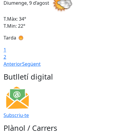
Diumenge, 9 d’agost
D
T.Màx: 34°
T
T.Min: 22°
T
Tarda
T
1
2
Anterior
Següent
Butlletí digital
Subscriu-te
Plànol / Carrers