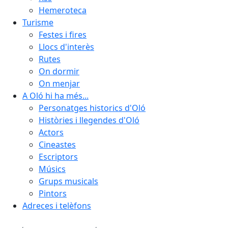
Hemeroteca
Turisme
Festes i fires
Llocs d'interès
Rutes
On dormir
On menjar
A Oló hi ha més...
Personatges historics d'Oló
Històries i llegendes d'Oló
Actors
Cineastes
Escriptors
Músics
Grups musicals
Pintors
Adreces i telèfons