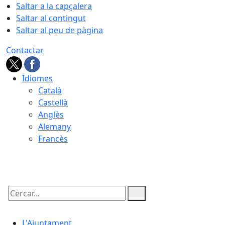
Saltar a la capçalera
Saltar al contingut
Saltar al peu de pàgina
Contactar
Idiomes
Català
Castellà
Anglès
Alemany
Francès
09.08.2026 | 05:39
Cercar:
L'Ajuntament