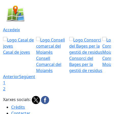
Accedeix
Casal de joves
Consell
Consorci del
Conso
Comarcal del
Bages per la
Moia
Moianès
gestió de residus
Anterior
Següent
1
2
Xarxes socials:
Crèdits
Contactar