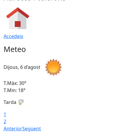
Accedeix
Meteo
Dijous, 6 d’agost
D
T.Màx: 30°
T
T.Min: 18°
T
Tarda
T
1
2
Anterior
Següent