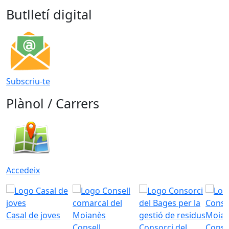
Butlletí digital
Subscriu-te
Plànol / Carrers
Accedeix
Casal de joves
Consell
Consorci del
Conso