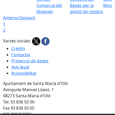
Comarcal del
Bages per la
Moia
Moianès
gestió de residus
Anterior
Següent
1
2
Xarxes socials:
Crèdits
Contactar
Protecció de dades
Avís legal
Accessibilitat
Ajuntament de Santa Maria d'Oló
Avinguda Manuel López, 1
08273 Santa Maria d'Oló
Tel. 93 838 50 00
Fax 93 838 50 05
NIF P0825800F