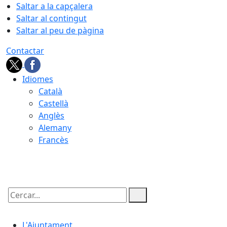
Saltar a la capçalera
Saltar al contingut
Saltar al peu de pàgina
Contactar
Idiomes
Català
Castellà
Anglès
Alemany
Francès
06.08.2026 | 09:31
Cercar:
L'Ajuntament