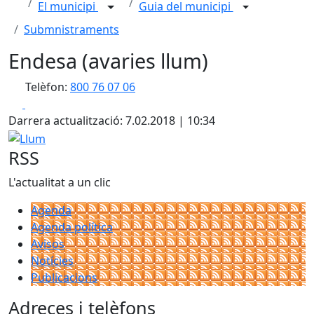
El municipi
Guia del municipi
Submnistraments
Endesa (avaries llum)
Telèfon:
800 76 07 06
Facebook
X
Darrera actualització: 7.02.2018 | 10:34
Llum
RSS
L'actualitat a un clic
Agenda
Agenda política
Avisos
Notícies
Publicacions
Adreces i telèfons