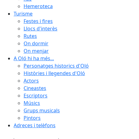
Hemeroteca
Turisme
Festes i fires
Llocs d'interès
Rutes
On dormir
On menjar
A Oló hi ha més...
Personatges historics d'Oló
Històries i llegendes d'Oló
Actors
Cineastes
Escriptors
Músics
Grups musicals
Pintors
Adreces i telèfons