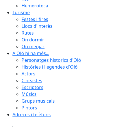
Hemeroteca
Turisme
Festes i fires
Llocs d'interès
Rutes
On dormir
On menjar
A Oló hi ha més...
Personatges historics d'Oló
Històries i llegendes d'Oló
Actors
Cineastes
Escriptors
Músics
Grups musicals
Pintors
Adreces i telèfons