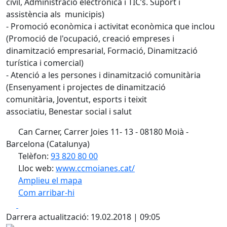
civil, Administració electrònica i TIC’s. Suport i
assistència als municipis)
- Promoció econòmica i activitat econòmica que inclou
(Promoció de l'ocupació, creació empreses i
dinamització empresarial, Formació, Dinamització
turística i comercial)
- Atenció a les persones i dinamització comunitària
(Ensenyament i projectes de dinamització
comunitària, Joventut, esports i teixit
associatiu, Benestar social i salut
Can Carner, Carrer Joies 11- 13 - 08180 Moià -
Barcelona (Catalunya)
Telèfon:
93 820 80 00
Lloc web:
www.ccmoianes.cat/
Amplieu el mapa
Com arribar-hi
Leaflet
| ©
OpenStreetMap
contributors
Facebook
X
+
Darrera actualització: 19.02.2018 | 09:05