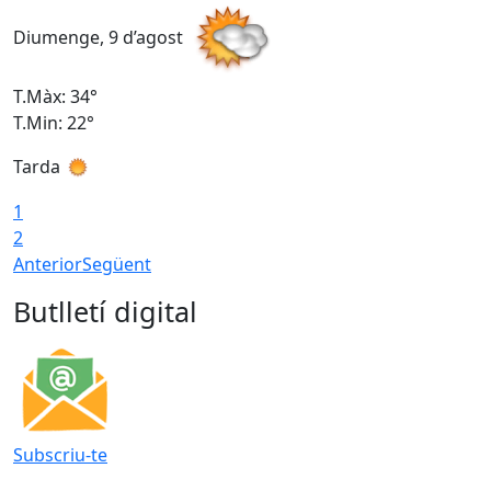
Diumenge, 9 d’agost
D
T.Màx: 34°
T
T.Min: 22°
T
Tarda
T
1
2
Anterior
Següent
Butlletí digital
Subscriu-te