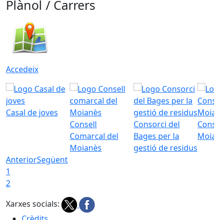
Plànol / Carrers
Accedeix
Casal de joves
Consell
Consorci del
Conso
Comarcal del
Bages per la
Moia
Moianès
gestió de residus
Anterior
Següent
1
2
Xarxes socials:
Crèdits