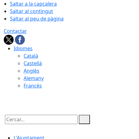
Saltar a la capçalera
Saltar al contingut
Saltar al peu de pàgina
Contactar
Idiomes
Català
Castellà
Anglès
Alemany
Francès
08.08.2026 | 19:25
Cercar:
L'Ajuntament