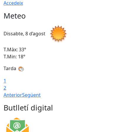
Accedeix
Meteo
Dissabte, 8 d’agost
D
T.Màx: 33°
T
T.Min: 18°
T
Tarda
1
2
Anterior
Següent
Butlletí digital