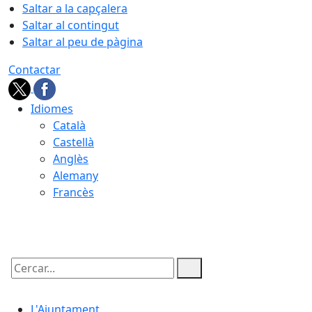
Saltar a la capçalera
Saltar al contingut
Saltar al peu de pàgina
Contactar
Idiomes
Català
Castellà
Anglès
Alemany
Francès
08.08.2026 | 03:21
Cercar:
L'Ajuntament