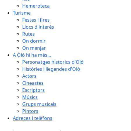
Hemeroteca
Turisme
Festes i fires
Llocs d'interès
Rutes
On dormir
On menjar
A Oló hi ha més...
Personatges historics d'Oló
Històries i llegendes d'Oló
Actors
Cineastes
Escriptors
Músics
Grups musicals
Pintors
Adreces i telèfons