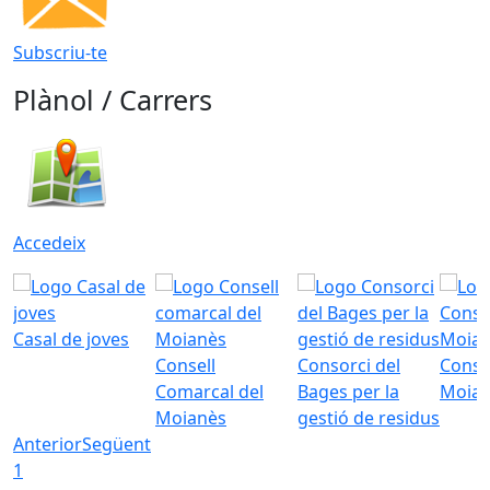
Subscriu-te
Plànol / Carrers
Accedeix
Casal de joves
Consell
Consorci del
Conso
Comarcal del
Bages per la
Moia
Moianès
gestió de residus
Anterior
Següent
1