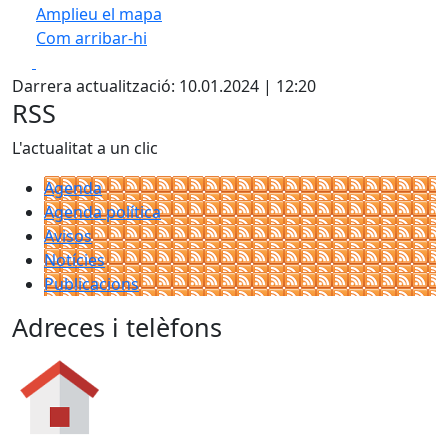
Amplieu el mapa
Com arribar-hi
Leaflet
| ©
OpenStreetMap
contributors
Facebook
X
+
Darrera actualització: 10.01.2024 | 12:20
−
RSS
L'actualitat a un clic
Agenda
Agenda política
Avisos
Notícies
Publicacions
Adreces i telèfons