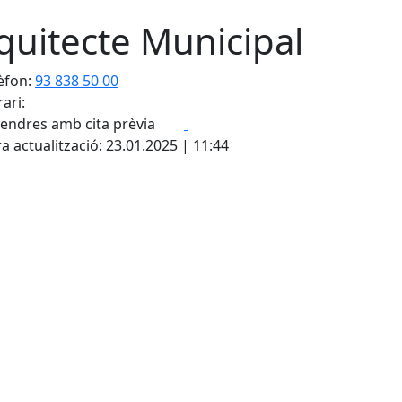
quitecte Municipal
èfon:
93 838 50 00
ari:
Facebook
X
vendres amb cita prèvia
a actualització: 23.01.2025 | 11:44