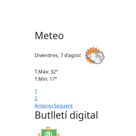
Meteo
Divendres, 7 d’agost
T.Màx: 32°
T.Min: 17°
1
2
Anterior
Següent
Butlletí digital