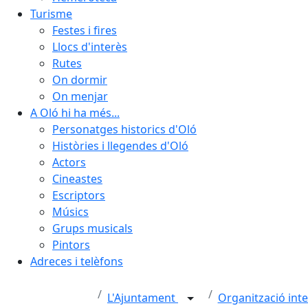
Turisme
Festes i fires
Llocs d'interès
Rutes
On dormir
On menjar
A Oló hi ha més...
Personatges historics d'Oló
Històries i llegendes d'Oló
Actors
Cineastes
Escriptors
Músics
Grups musicals
Pintors
Adreces i telèfons
L'Ajuntament
Organització int