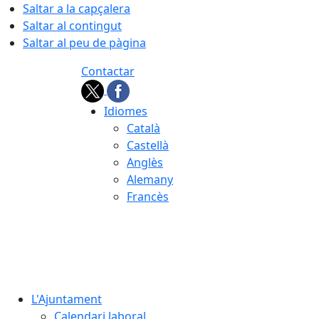
Saltar a la capçalera
Saltar al contingut
Saltar al peu de pàgina
Contactar
Idiomes
Català
Castellà
Anglès
Alemany
Francès
07.08.2026 | 04:32
L'Ajuntament
Calendari laboral