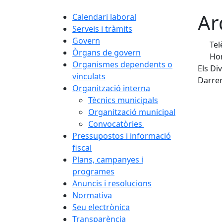
Ar
Calendari laboral
Serveis i tràmits
Govern
Tel
Òrgans de govern
Hor
Organismes dependents o
Els Di
vinculats
Darrer
Organització interna
Tècnics municipals
Organització municipal
Convocatòries
Pressupostos i informació
fiscal
Plans, campanyes i
programes
Anuncis i resolucions
Normativa
Seu electrònica
Transparència