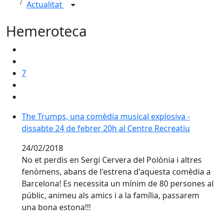
Actualitat
Hemeroteca
7
The Trumps, una comèdia musical explosiva - dissabte
The Trumps, una comèdia musical explosiva -
dissabte 24 de febrer 20h al Centre Recreatiu
24/02/2018
No et perdis en Sergi Cervera del Polònia i altres
fenòmens, abans de l'estrena d'aquesta comèdia a
Barcelona! Es necessita un mínim de 80 persones al
públic, animeu als amics i a la família, passarem
una bona estona!!!