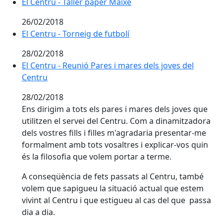
El Centru - Taller paper Maixé
El Centru - Taller paper Maixé
26/02/2018
El Centru - Torneig de futbolí
El Centru - Torneig de futbolí
28/02/2018
El Centru - Reunió Pares i mares dels joves del Centru
El Centru - Reunió Pares i mares dels joves del
Centru
28/02/2018
Ens dirigim a tots els pares i mares dels joves que
utilitzen el servei del Centru. Com a dinamitzadora
dels vostres fills i filles m'agradaria presentar-me
formalment amb tots vosaltres i explicar-vos quin
és la filosofia que volem portar a terme.
A conseqüència de fets passats al Centru, també
volem que sapigueu la situació actual que estem
vivint al Centru i que estigueu al cas del que passa
dia a dia.