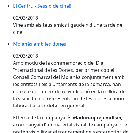
El Centru - Sessió de cine!!!
El Centru - Sessió de cine!!!
02/03/2018
Vine amb els teus amics i gaudeix d'una tarde de
cine!
Moianès amb les dones
Moianès amb les dones
03/03/2018
Amb motiu de la commemoració del Dia
Internacional de les Dones, per primer cop el
Consell Comarcal del Moianès conjuntament amb
les entitats i els ajuntaments de la comarca, han
consensuat un eix de reivindicació en la millora de
la visibilitat i la representació de les dones al món
laboral i a la societat en general.
El lema de la campanya és
#ladonaquejovullser,
acompanyat d'un material visual de campanya que
pretén visibilitzar el trencament dels estereotips de