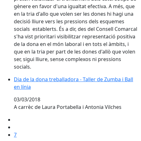
gènere en favor d'una igualtat efectiva. A més, que
en la tria d'allo que volen ser les dones hi hagi una
decisió lliure vers les pressions dels esquemes
socials establerts. És a dir, des del Consell Comarcal
s'ha vist prioritari visibilitzar representació positiva
de la dona en el món laboral i en tots el àmbits, i
que en la tria per part de les dones d'allò que volen
ser, sigui lliure, sense complexos ni pressions
socials.
Dia de la dona treballadora - Taller de Zumba i Ball en 
Dia de la dona treballadora - Taller de Zumba i Ball
en línia
03/03/2018
A carrèc de Laura Portabella i Antonia Vilches
7