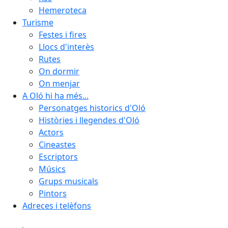
Hemeroteca
Turisme
Festes i fires
Llocs d'interès
Rutes
On dormir
On menjar
A Oló hi ha més...
Personatges historics d'Oló
Històries i llegendes d'Oló
Actors
Cineastes
Escriptors
Músics
Grups musicals
Pintors
Adreces i telèfons