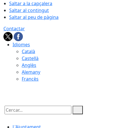
Saltar a la capçalera
Saltar al contingut
Saltar al peu de pàgina
Contactar
Idiomes
Català
Castellà
Anglès
Alemany
Francès
06.08.2026 | 08:17
Cercar:
L'Ajuntament