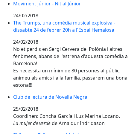
Moviment Júnior - Nit al Júnior
Moviment Júnior - Nit al Júnior
24/02/2018
The Trumps, una comèdia musical explosiva - dissabte
The Trumps, una comèdia musical explosiva -
dissabte 24 de febrer 20h a l'Espai Hemalosa
24/02/2018
No et perdis en Sergi Cervera del Polònia i altres
fenòmens, abans de l'estrena d'aquesta comèdia a
Barcelona!
Es necessita un mínim de 80 persones al públic,
animeu als amics i a la família, passarem una bona
estona!!!
Club de lectura de Novel·la Negra
Club de lectura de Novel·la Negra
25/02/2018
Coordinen: Concha García i Luz Marina Lozano.
La mujer de verde
de Arnaldur Indridason