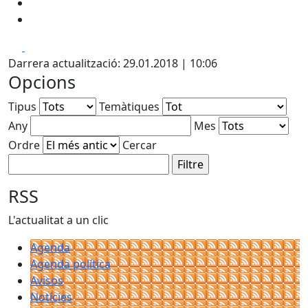
Facebook
X
Darrera actualització: 29.01.2018 | 10:06
Opcions
Tipus
Temàtiques
Any
Mes
Ordre
Cercar
RSS
L'actualitat a un clic
Agenda
Agenda política
Avisos
Notícies