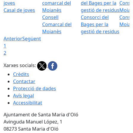
Casal de joves
Consell
Consorci del
Conso
Comarcal del
Bages per la
Moia
Moianès
gestió de residus
Anterior
Següent
1
2
Xarxes socials:
Crèdits
Contactar
Protecció de dades
Avís legal
Accessibilitat
Ajuntament de Santa Maria d'Oló
Avinguda Manuel López, 1
08273 Santa Maria d'Oló