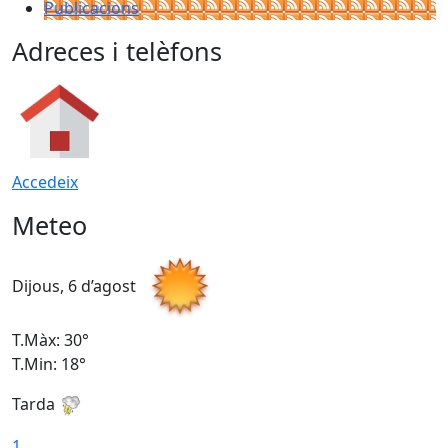
Publicacions
Adreces i telèfons
Accedeix
Meteo
Dijous, 6 d’agost
D
T.Màx: 30°
T
T.Min: 18°
T
Tarda
T
1