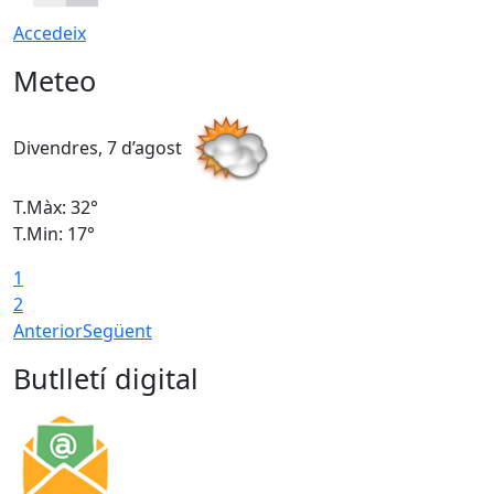
Accedeix
Meteo
Divendres, 7 d’agost
D
T.Màx: 32°
T
T.Min: 17°
T
1
T
2
Anterior
Següent
Butlletí digital