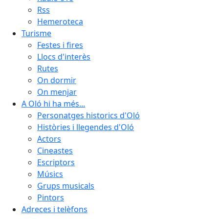
Rss
Hemeroteca
Turisme
Festes i fires
Llocs d'interès
Rutes
On dormir
On menjar
A Oló hi ha més...
Personatges historics d'Oló
Històries i llegendes d'Oló
Actors
Cineastes
Escriptors
Músics
Grups musicals
Pintors
Adreces i telèfons