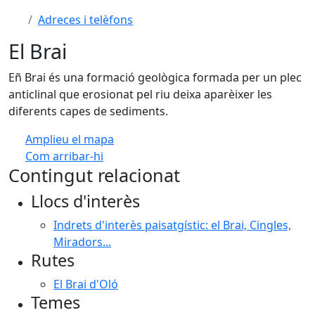
Adreces i telèfons
El Brai
Eñ Brai és una formació geològica formada per un plec
anticlinal que erosionat pel riu deixa aparèixer les
diferents capes de sediments.
Amplieu el mapa
Com arribar-hi
Leaflet
| ©
OpenStreetMap
contributors
Contingut relacionat
+
Llocs d'interès
−
Indrets d'interès paisatgístic: el Brai, Cingles,
Miradors...
Rutes
El Brai d'Oló
Temes