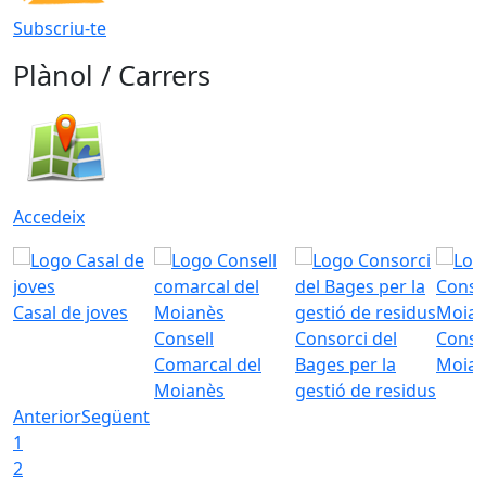
Subscriu-te
Plànol / Carrers
Accedeix
Casal de joves
Consell
Consorci del
Conso
Comarcal del
Bages per la
Moia
Moianès
gestió de residus
Anterior
Següent
1
2