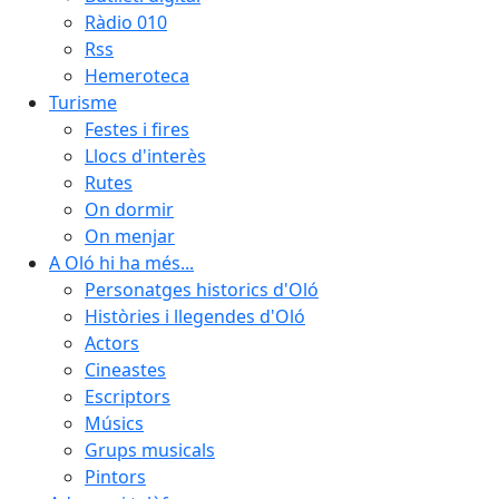
Ràdio 010
Rss
Hemeroteca
Turisme
Festes i fires
Llocs d'interès
Rutes
On dormir
On menjar
A Oló hi ha més...
Personatges historics d'Oló
Històries i llegendes d'Oló
Actors
Cineastes
Escriptors
Músics
Grups musicals
Pintors