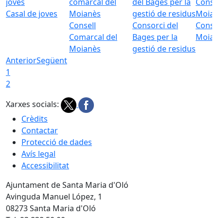
Casal de joves
Consell
Consorci del
Conso
Comarcal del
Bages per la
Moia
Moianès
gestió de residus
Anterior
Següent
1
2
Xarxes socials:
Crèdits
Contactar
Protecció de dades
Avís legal
Accessibilitat
Ajuntament de Santa Maria d'Oló
Avinguda Manuel López, 1
08273 Santa Maria d'Oló