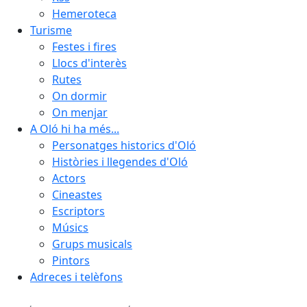
Hemeroteca
Turisme
Festes i fires
Llocs d'interès
Rutes
On dormir
On menjar
A Oló hi ha més...
Personatges historics d'Oló
Històries i llegendes d'Oló
Actors
Cineastes
Escriptors
Músics
Grups musicals
Pintors
Adreces i telèfons