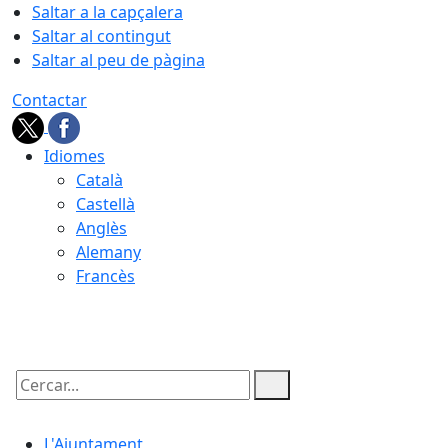
Saltar a la capçalera
Saltar al contingut
Saltar al peu de pàgina
Contactar
Idiomes
Català
Castellà
Anglès
Alemany
Francès
08.08.2026 | 02:02
Cercar:
L'Ajuntament