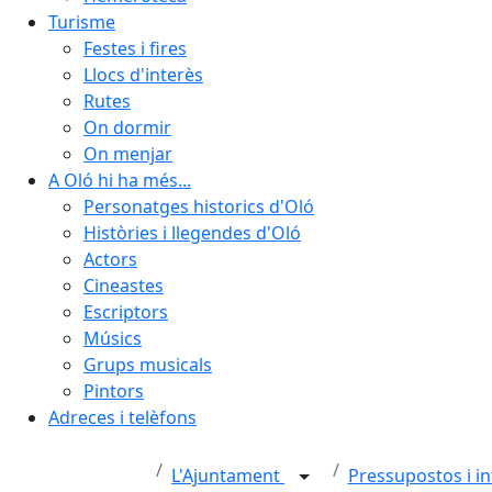
Turisme
Festes i fires
Llocs d'interès
Rutes
On dormir
On menjar
A Oló hi ha més...
Personatges historics d'Oló
Històries i llegendes d'Oló
Actors
Cineastes
Escriptors
Músics
Grups musicals
Pintors
Adreces i telèfons
L'Ajuntament
Pressupostos i in