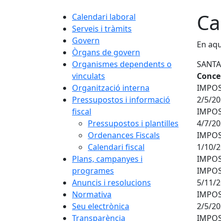
Ca
Calendari laboral
Serveis i tràmits
Govern
En aqu
Òrgans de govern
Organismes dependents o
SANTA
vinculats
Concep
Organització interna
IMPOS
Pressupostos i informació
2/5/2
fiscal
IMPOS
Pressupostos i plantilles
4/7/20
Ordenances Fiscals
IMPOS
Calendari fiscal
1/10/
Plans, campanyes i
IMPOS
programes
IMPOS
Anuncis i resolucions
5/11/2
Normativa
IMPOS
Seu electrònica
2/5/2
Transparència
IMPOS