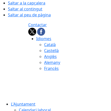
Saltar a la capçalera
Saltar al contingut
Saltar al peu de pàgina
Contactar
Idiomes
Català
Castellà
Anglès
Alemany
Francès
08.08.2026 | 05:14
L'Ajuntament
Calendari laboral